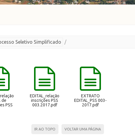
ocesso Seletivo Simplificado
/
relação
EDITAL_relação
EXTRATO
l de
inscrições PSS
EDITAL_PSS 003-
ões PSS
003.2017.pdf
2017.pdf
17.pdf
IR AO TOPO
VOLTAR UMA PÁGINA