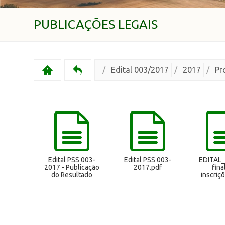
PUBLICAÇÕES LEGAIS
/
Edital 003/2017
/
2017
/
Pr
Edital PSS 003-
Edital PSS 003-
EDITAL_
2017 - Publicação
2017.pdf
fina
do Resultado
inscriç
Final.pdf
003.20